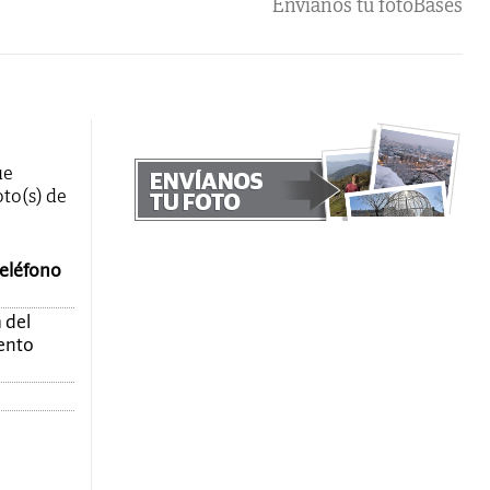
Envíanos tu foto
Bases
ue
oto(s) de
teléfono
 del
mento