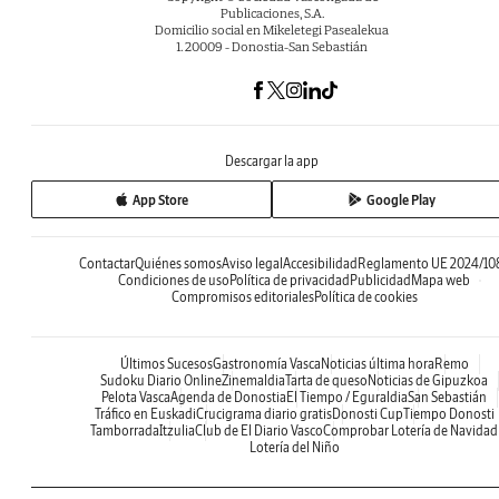
Publicaciones, S.A.
Domicilio social en Mikeletegi Pasealekua
1. 20009 - Donostia-San Sebastián
Descargar la app
App Store
Google Play
Contactar
Quiénes somos
Aviso legal
Accesibilidad
Reglamento UE 2024/10
Condiciones de uso
Política de privacidad
Publicidad
Mapa web
Compromisos editoriales
Política de cookies
Últimos Sucesos
Gastronomía Vasca
Noticias última hora
Remo
Sudoku Diario Online
Zinemaldia
Tarta de queso
Noticias de Gipuzkoa
Pelota Vasca
Agenda de Donostia
El Tiempo / Eguraldia
San Sebastián
Tráfico en Euskadi
Crucigrama diario gratis
Donosti Cup
Tiempo Donosti
Tamborrada
Itzulia
Club de El Diario Vasco
Comprobar Lotería de Navidad
Lotería del Niño