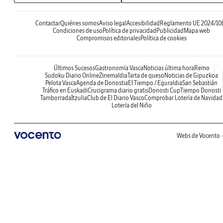
Contactar
Quiénes somos
Aviso legal
Accesibilidad
Reglamento UE 2024/10
Condiciones de uso
Política de privacidad
Publicidad
Mapa web
Compromisos editoriales
Política de cookies
Últimos Sucesos
Gastronomía Vasca
Noticias última hora
Remo
Sudoku Diario Online
Zinemaldia
Tarta de queso
Noticias de Gipuzkoa
Pelota Vasca
Agenda de Donostia
El Tiempo / Eguraldia
San Sebastián
Tráfico en Euskadi
Crucigrama diario gratis
Donosti Cup
Tiempo Donosti
Tamborrada
Itzulia
Club de El Diario Vasco
Comprobar Lotería de Navidad
Lotería del Niño
Webs de Vocento