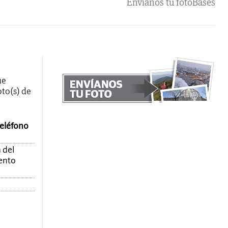
Envíanos tu foto
Bases
ue
oto(s) de
teléfono
 del
mento