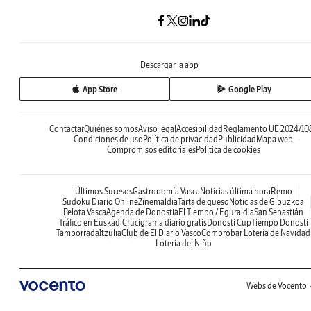
Descargar la app
App Store
Google Play
Contactar
Quiénes somos
Aviso legal
Accesibilidad
Reglamento UE 2024/10
Condiciones de uso
Política de privacidad
Publicidad
Mapa web
Compromisos editoriales
Política de cookies
Últimos Sucesos
Gastronomía Vasca
Noticias última hora
Remo
Sudoku Diario Online
Zinemaldia
Tarta de queso
Noticias de Gipuzkoa
Pelota Vasca
Agenda de Donostia
El Tiempo / Eguraldia
San Sebastián
Tráfico en Euskadi
Crucigrama diario gratis
Donosti Cup
Tiempo Donosti
Tamborrada
Itzulia
Club de El Diario Vasco
Comprobar Lotería de Navidad
Lotería del Niño
Webs de Vocento