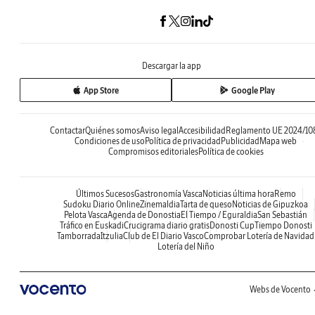
Descargar la app
App Store
Google Play
Contactar
Quiénes somos
Aviso legal
Accesibilidad
Reglamento UE 2024/10
Condiciones de uso
Política de privacidad
Publicidad
Mapa web
Compromisos editoriales
Política de cookies
Últimos Sucesos
Gastronomía Vasca
Noticias última hora
Remo
Sudoku Diario Online
Zinemaldia
Tarta de queso
Noticias de Gipuzkoa
Pelota Vasca
Agenda de Donostia
El Tiempo / Eguraldia
San Sebastián
Tráfico en Euskadi
Crucigrama diario gratis
Donosti Cup
Tiempo Donosti
Tamborrada
Itzulia
Club de El Diario Vasco
Comprobar Lotería de Navidad
Lotería del Niño
Webs de Vocento