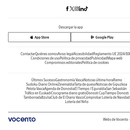
Descargar la app
App Store
Google Play
Contactar
Quiénes somos
Aviso legal
Accesibilidad
Reglamento UE 2024/10
Condiciones de uso
Política de privacidad
Publicidad
Mapa web
Compromisos editoriales
Política de cookies
Últimos Sucesos
Gastronomía Vasca
Noticias última hora
Remo
Sudoku Diario Online
Zinemaldia
Tarta de queso
Noticias de Gipuzkoa
Pelota Vasca
Agenda de Donostia
El Tiempo / Eguraldia
San Sebastián
Tráfico en Euskadi
Crucigrama diario gratis
Donosti Cup
Tiempo Donosti
Tamborrada
Itzulia
Club de El Diario Vasco
Comprobar Lotería de Navidad
Lotería del Niño
Webs de Vocento