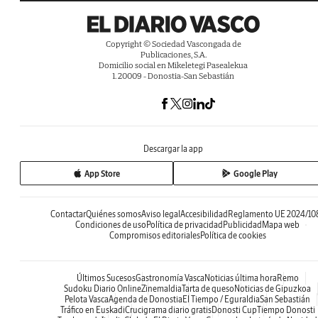
Copyright © Sociedad Vascongada de
Publicaciones, S.A.
Domicilio social en Mikeletegi Pasealekua
1. 20009 - Donostia-San Sebastián
Descargar la app
App Store
Google Play
Contactar
Quiénes somos
Aviso legal
Accesibilidad
Reglamento UE 2024/10
Condiciones de uso
Política de privacidad
Publicidad
Mapa web
Compromisos editoriales
Política de cookies
Últimos Sucesos
Gastronomía Vasca
Noticias última hora
Remo
Sudoku Diario Online
Zinemaldia
Tarta de queso
Noticias de Gipuzkoa
Pelota Vasca
Agenda de Donostia
El Tiempo / Eguraldia
San Sebastián
Tráfico en Euskadi
Crucigrama diario gratis
Donosti Cup
Tiempo Donosti