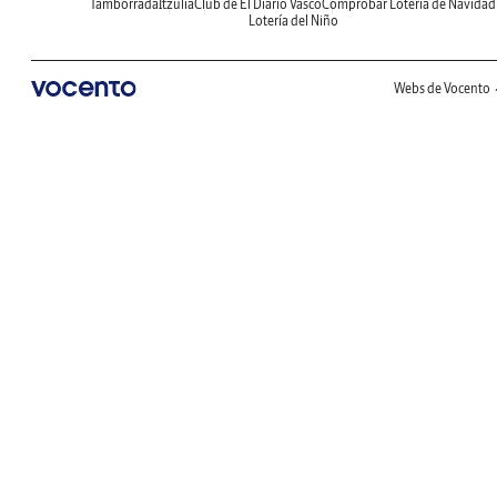
Tamborrada
Itzulia
Club de El Diario Vasco
Comprobar Lotería de Navidad
Lotería del Niño
Webs de Vocento