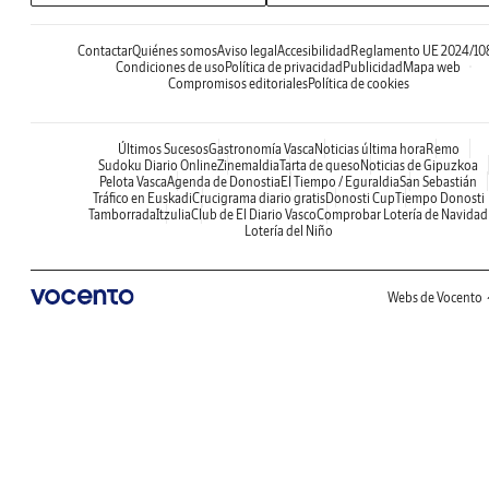
Contactar
Quiénes somos
Aviso legal
Accesibilidad
Reglamento UE 2024/10
Condiciones de uso
Política de privacidad
Publicidad
Mapa web
Compromisos editoriales
Política de cookies
Últimos Sucesos
Gastronomía Vasca
Noticias última hora
Remo
Sudoku Diario Online
Zinemaldia
Tarta de queso
Noticias de Gipuzkoa
Pelota Vasca
Agenda de Donostia
El Tiempo / Eguraldia
San Sebastián
Tráfico en Euskadi
Crucigrama diario gratis
Donosti Cup
Tiempo Donosti
Tamborrada
Itzulia
Club de El Diario Vasco
Comprobar Lotería de Navidad
Lotería del Niño
Webs de Vocento