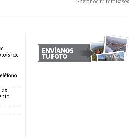
Envíanos tu foto
Bases
ue
oto(s) de
teléfono
 del
mento