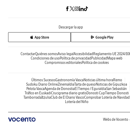
Descargar la app
App Store
Google Play
Contactar
Quiénes somos
Aviso legal
Accesibilidad
Reglamento UE 2024/10
Condiciones de uso
Política de privacidad
Publicidad
Mapa web
Compromisos editoriales
Política de cookies
Últimos Sucesos
Gastronomía Vasca
Noticias última hora
Remo
Sudoku Diario Online
Zinemaldia
Tarta de queso
Noticias de Gipuzkoa
Pelota Vasca
Agenda de Donostia
El Tiempo / Eguraldia
San Sebastián
Tráfico en Euskadi
Crucigrama diario gratis
Donosti Cup
Tiempo Donosti
Tamborrada
Itzulia
Club de El Diario Vasco
Comprobar Lotería de Navidad
Lotería del Niño
Webs de Vocento