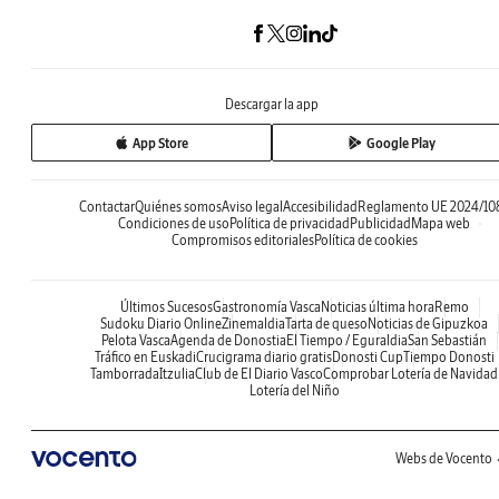
Descargar la app
App Store
Google Play
Contactar
Quiénes somos
Aviso legal
Accesibilidad
Reglamento UE 2024/10
Condiciones de uso
Política de privacidad
Publicidad
Mapa web
Compromisos editoriales
Política de cookies
Últimos Sucesos
Gastronomía Vasca
Noticias última hora
Remo
Sudoku Diario Online
Zinemaldia
Tarta de queso
Noticias de Gipuzkoa
Pelota Vasca
Agenda de Donostia
El Tiempo / Eguraldia
San Sebastián
Tráfico en Euskadi
Crucigrama diario gratis
Donosti Cup
Tiempo Donosti
Tamborrada
Itzulia
Club de El Diario Vasco
Comprobar Lotería de Navidad
Lotería del Niño
Webs de Vocento