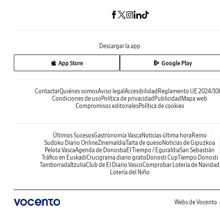
Descargar la app
App Store
Google Play
Contactar
Quiénes somos
Aviso legal
Accesibilidad
Reglamento UE 2024/10
Condiciones de uso
Política de privacidad
Publicidad
Mapa web
Compromisos editoriales
Política de cookies
Últimos Sucesos
Gastronomía Vasca
Noticias última hora
Remo
Sudoku Diario Online
Zinemaldia
Tarta de queso
Noticias de Gipuzkoa
Pelota Vasca
Agenda de Donostia
El Tiempo / Eguraldia
San Sebastián
Tráfico en Euskadi
Crucigrama diario gratis
Donosti Cup
Tiempo Donosti
Tamborrada
Itzulia
Club de El Diario Vasco
Comprobar Lotería de Navidad
Lotería del Niño
Webs de Vocento