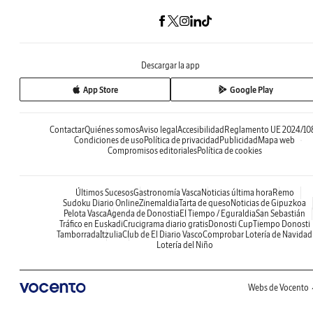
Descargar la app
App Store
Google Play
Contactar
Quiénes somos
Aviso legal
Accesibilidad
Reglamento UE 2024/10
Condiciones de uso
Política de privacidad
Publicidad
Mapa web
Compromisos editoriales
Política de cookies
Últimos Sucesos
Gastronomía Vasca
Noticias última hora
Remo
Sudoku Diario Online
Zinemaldia
Tarta de queso
Noticias de Gipuzkoa
Pelota Vasca
Agenda de Donostia
El Tiempo / Eguraldia
San Sebastián
Tráfico en Euskadi
Crucigrama diario gratis
Donosti Cup
Tiempo Donosti
Tamborrada
Itzulia
Club de El Diario Vasco
Comprobar Lotería de Navidad
Lotería del Niño
Webs de Vocento