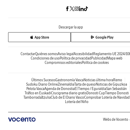
Descargar la app
App Store
Google Play
Contactar
Quiénes somos
Aviso legal
Accesibilidad
Reglamento UE 2024/10
Condiciones de uso
Política de privacidad
Publicidad
Mapa web
Compromisos editoriales
Política de cookies
Últimos Sucesos
Gastronomía Vasca
Noticias última hora
Remo
Sudoku Diario Online
Zinemaldia
Tarta de queso
Noticias de Gipuzkoa
Pelota Vasca
Agenda de Donostia
El Tiempo / Eguraldia
San Sebastián
Tráfico en Euskadi
Crucigrama diario gratis
Donosti Cup
Tiempo Donosti
Tamborrada
Itzulia
Club de El Diario Vasco
Comprobar Lotería de Navidad
Lotería del Niño
Webs de Vocento