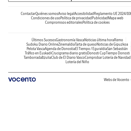
Contactar
Quiénes somos
Aviso legal
Accesibilidad
Reglamento UE 2024/10
Condiciones de uso
Política de privacidad
Publicidad
Mapa web
Compromisos editoriales
Política de cookies
Últimos Sucesos
Gastronomía Vasca
Noticias última hora
Remo
Sudoku Diario Online
Zinemaldia
Tarta de queso
Noticias de Gipuzkoa
Pelota Vasca
Agenda de Donostia
El Tiempo / Eguraldia
San Sebastián
Tráfico en Euskadi
Crucigrama diario gratis
Donosti Cup
Tiempo Donosti
Tamborrada
Itzulia
Club de El Diario Vasco
Comprobar Lotería de Navidad
Lotería del Niño
Webs de Vocento