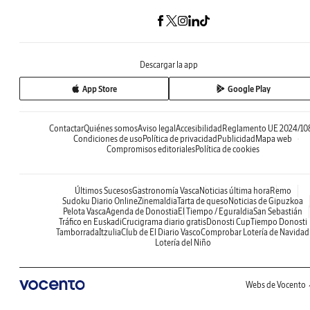
Descargar la app
App Store
Google Play
Contactar
Quiénes somos
Aviso legal
Accesibilidad
Reglamento UE 2024/10
Condiciones de uso
Política de privacidad
Publicidad
Mapa web
Compromisos editoriales
Política de cookies
Últimos Sucesos
Gastronomía Vasca
Noticias última hora
Remo
Sudoku Diario Online
Zinemaldia
Tarta de queso
Noticias de Gipuzkoa
Pelota Vasca
Agenda de Donostia
El Tiempo / Eguraldia
San Sebastián
Tráfico en Euskadi
Crucigrama diario gratis
Donosti Cup
Tiempo Donosti
Tamborrada
Itzulia
Club de El Diario Vasco
Comprobar Lotería de Navidad
Lotería del Niño
Webs de Vocento