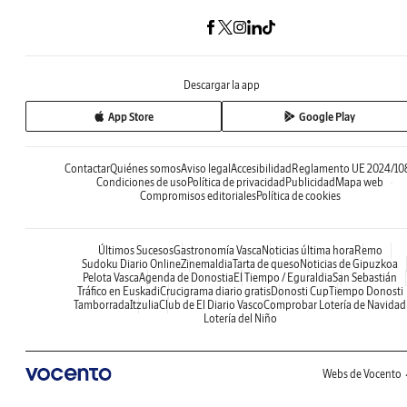
Descargar la app
App Store
Google Play
Contactar
Quiénes somos
Aviso legal
Accesibilidad
Reglamento UE 2024/10
Condiciones de uso
Política de privacidad
Publicidad
Mapa web
Compromisos editoriales
Política de cookies
Últimos Sucesos
Gastronomía Vasca
Noticias última hora
Remo
Sudoku Diario Online
Zinemaldia
Tarta de queso
Noticias de Gipuzkoa
Pelota Vasca
Agenda de Donostia
El Tiempo / Eguraldia
San Sebastián
Tráfico en Euskadi
Crucigrama diario gratis
Donosti Cup
Tiempo Donosti
Tamborrada
Itzulia
Club de El Diario Vasco
Comprobar Lotería de Navidad
Lotería del Niño
Webs de Vocento