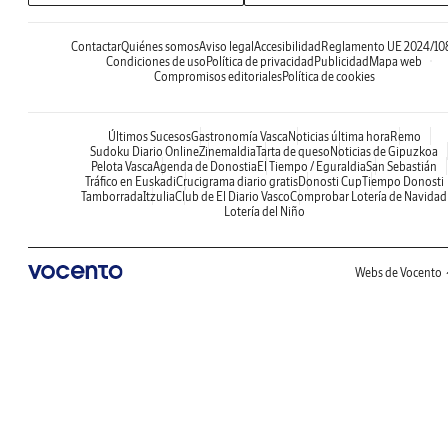
Contactar
Quiénes somos
Aviso legal
Accesibilidad
Reglamento UE 2024/10
Condiciones de uso
Política de privacidad
Publicidad
Mapa web
Compromisos editoriales
Política de cookies
Últimos Sucesos
Gastronomía Vasca
Noticias última hora
Remo
Sudoku Diario Online
Zinemaldia
Tarta de queso
Noticias de Gipuzkoa
Pelota Vasca
Agenda de Donostia
El Tiempo / Eguraldia
San Sebastián
Tráfico en Euskadi
Crucigrama diario gratis
Donosti Cup
Tiempo Donosti
Tamborrada
Itzulia
Club de El Diario Vasco
Comprobar Lotería de Navidad
Lotería del Niño
Webs de Vocento