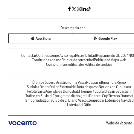
Descargar la app
App Store
Google Play
Contactar
Quiénes somos
Aviso legal
Accesibilidad
Reglamento UE 2024/10
Condiciones de uso
Política de privacidad
Publicidad
Mapa web
Compromisos editoriales
Política de cookies
Últimos Sucesos
Gastronomía Vasca
Noticias última hora
Remo
Sudoku Diario Online
Zinemaldia
Tarta de queso
Noticias de Gipuzkoa
Pelota Vasca
Agenda de Donostia
El Tiempo / Eguraldia
San Sebastián
Tráfico en Euskadi
Crucigrama diario gratis
Donosti Cup
Tiempo Donosti
Tamborrada
Itzulia
Club de El Diario Vasco
Comprobar Lotería de Navidad
Lotería del Niño
Webs de Vocento