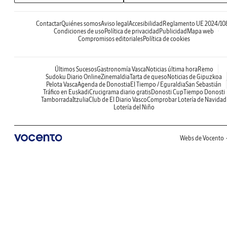
Contactar
Quiénes somos
Aviso legal
Accesibilidad
Reglamento UE 2024/10
Condiciones de uso
Política de privacidad
Publicidad
Mapa web
Compromisos editoriales
Política de cookies
Últimos Sucesos
Gastronomía Vasca
Noticias última hora
Remo
Sudoku Diario Online
Zinemaldia
Tarta de queso
Noticias de Gipuzkoa
Pelota Vasca
Agenda de Donostia
El Tiempo / Eguraldia
San Sebastián
Tráfico en Euskadi
Crucigrama diario gratis
Donosti Cup
Tiempo Donosti
Tamborrada
Itzulia
Club de El Diario Vasco
Comprobar Lotería de Navidad
Lotería del Niño
Webs de Vocento