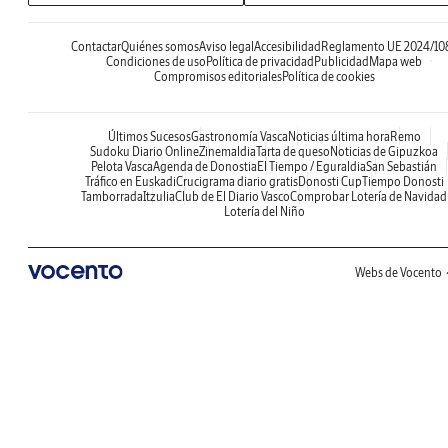
Contactar
Quiénes somos
Aviso legal
Accesibilidad
Reglamento UE 2024/10
Condiciones de uso
Política de privacidad
Publicidad
Mapa web
Compromisos editoriales
Política de cookies
Últimos Sucesos
Gastronomía Vasca
Noticias última hora
Remo
Sudoku Diario Online
Zinemaldia
Tarta de queso
Noticias de Gipuzkoa
Pelota Vasca
Agenda de Donostia
El Tiempo / Eguraldia
San Sebastián
Tráfico en Euskadi
Crucigrama diario gratis
Donosti Cup
Tiempo Donosti
Tamborrada
Itzulia
Club de El Diario Vasco
Comprobar Lotería de Navidad
Lotería del Niño
Webs de Vocento