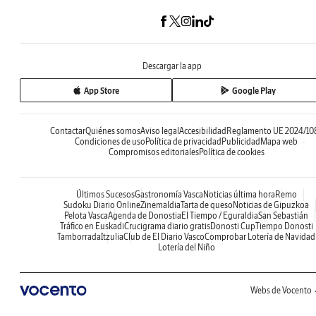
Descargar la app
App Store
Google Play
Contactar
Quiénes somos
Aviso legal
Accesibilidad
Reglamento UE 2024/10
Condiciones de uso
Política de privacidad
Publicidad
Mapa web
Compromisos editoriales
Política de cookies
Últimos Sucesos
Gastronomía Vasca
Noticias última hora
Remo
Sudoku Diario Online
Zinemaldia
Tarta de queso
Noticias de Gipuzkoa
Pelota Vasca
Agenda de Donostia
El Tiempo / Eguraldia
San Sebastián
Tráfico en Euskadi
Crucigrama diario gratis
Donosti Cup
Tiempo Donosti
Tamborrada
Itzulia
Club de El Diario Vasco
Comprobar Lotería de Navidad
Lotería del Niño
Webs de Vocento