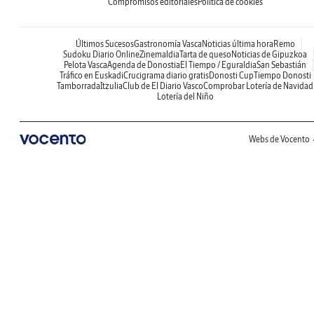
Compromisos editoriales
Política de cookies
Últimos Sucesos
Gastronomía Vasca
Noticias última hora
Remo
Sudoku Diario Online
Zinemaldia
Tarta de queso
Noticias de Gipuzkoa
Pelota Vasca
Agenda de Donostia
El Tiempo / Eguraldia
San Sebastián
Tráfico en Euskadi
Crucigrama diario gratis
Donosti Cup
Tiempo Donosti
Tamborrada
Itzulia
Club de El Diario Vasco
Comprobar Lotería de Navidad
Lotería del Niño
Webs de Vocento