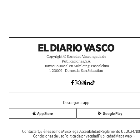
Copyright © Sociedad Vascongada de
Publicaciones, S.A.
Domicilio social en Mikeletegi Pasealekua
1. 20009 - Donostia-San Sebastián
Descargar la app
App Store
Google Play
Contactar
Quiénes somos
Aviso legal
Accesibilidad
Reglamento UE 2024/10
Condiciones de uso
Política de privacidad
Publicidad
Mapa web