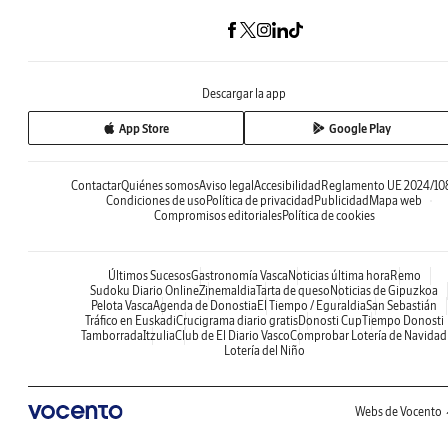
Descargar la app
App Store
Google Play
Contactar
Quiénes somos
Aviso legal
Accesibilidad
Reglamento UE 2024/10
Condiciones de uso
Política de privacidad
Publicidad
Mapa web
Compromisos editoriales
Política de cookies
Últimos Sucesos
Gastronomía Vasca
Noticias última hora
Remo
Sudoku Diario Online
Zinemaldia
Tarta de queso
Noticias de Gipuzkoa
Pelota Vasca
Agenda de Donostia
El Tiempo / Eguraldia
San Sebastián
Tráfico en Euskadi
Crucigrama diario gratis
Donosti Cup
Tiempo Donosti
Tamborrada
Itzulia
Club de El Diario Vasco
Comprobar Lotería de Navidad
Lotería del Niño
Webs de Vocento