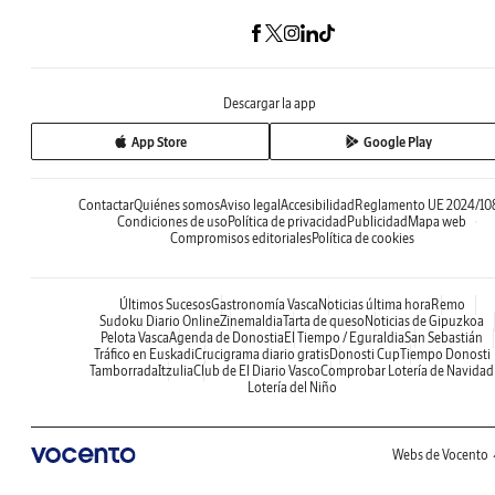
Descargar la app
App Store
Google Play
Contactar
Quiénes somos
Aviso legal
Accesibilidad
Reglamento UE 2024/10
Condiciones de uso
Política de privacidad
Publicidad
Mapa web
Compromisos editoriales
Política de cookies
Últimos Sucesos
Gastronomía Vasca
Noticias última hora
Remo
Sudoku Diario Online
Zinemaldia
Tarta de queso
Noticias de Gipuzkoa
Pelota Vasca
Agenda de Donostia
El Tiempo / Eguraldia
San Sebastián
Tráfico en Euskadi
Crucigrama diario gratis
Donosti Cup
Tiempo Donosti
Tamborrada
Itzulia
Club de El Diario Vasco
Comprobar Lotería de Navidad
Lotería del Niño
Webs de Vocento