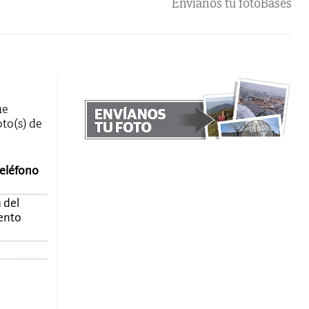
Envíanos tu foto
Bases
ue
oto(s) de
teléfono
 del
mento