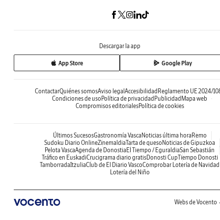
Descargar la app
App Store
Google Play
Contactar
Quiénes somos
Aviso legal
Accesibilidad
Reglamento UE 2024/10
Condiciones de uso
Política de privacidad
Publicidad
Mapa web
Compromisos editoriales
Política de cookies
Últimos Sucesos
Gastronomía Vasca
Noticias última hora
Remo
Sudoku Diario Online
Zinemaldia
Tarta de queso
Noticias de Gipuzkoa
Pelota Vasca
Agenda de Donostia
El Tiempo / Eguraldia
San Sebastián
Tráfico en Euskadi
Crucigrama diario gratis
Donosti Cup
Tiempo Donosti
Tamborrada
Itzulia
Club de El Diario Vasco
Comprobar Lotería de Navidad
Lotería del Niño
Webs de Vocento