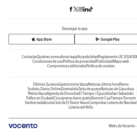
Descargar la app
App Store
Google Play
Contactar
Quiénes somos
Aviso legal
Accesibilidad
Reglamento UE 2024/10
Condiciones de uso
Política de privacidad
Publicidad
Mapa web
Compromisos editoriales
Política de cookies
Últimos Sucesos
Gastronomía Vasca
Noticias última hora
Remo
Sudoku Diario Online
Zinemaldia
Tarta de queso
Noticias de Gipuzkoa
Pelota Vasca
Agenda de Donostia
El Tiempo / Eguraldia
San Sebastián
Tráfico en Euskadi
Crucigrama diario gratis
Donosti Cup
Tiempo Donosti
Tamborrada
Itzulia
Club de El Diario Vasco
Comprobar Lotería de Navidad
Lotería del Niño
Webs de Vocento