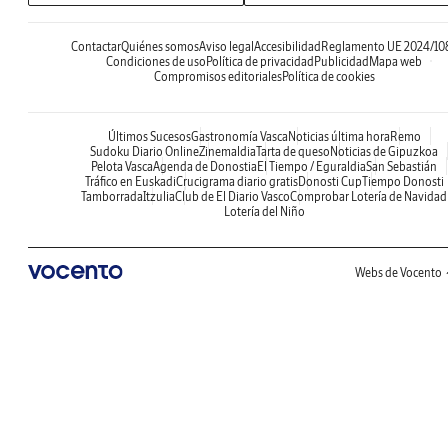
Contactar
Quiénes somos
Aviso legal
Accesibilidad
Reglamento UE 2024/10
Condiciones de uso
Política de privacidad
Publicidad
Mapa web
Compromisos editoriales
Política de cookies
Últimos Sucesos
Gastronomía Vasca
Noticias última hora
Remo
Sudoku Diario Online
Zinemaldia
Tarta de queso
Noticias de Gipuzkoa
Pelota Vasca
Agenda de Donostia
El Tiempo / Eguraldia
San Sebastián
Tráfico en Euskadi
Crucigrama diario gratis
Donosti Cup
Tiempo Donosti
Tamborrada
Itzulia
Club de El Diario Vasco
Comprobar Lotería de Navidad
Lotería del Niño
Webs de Vocento