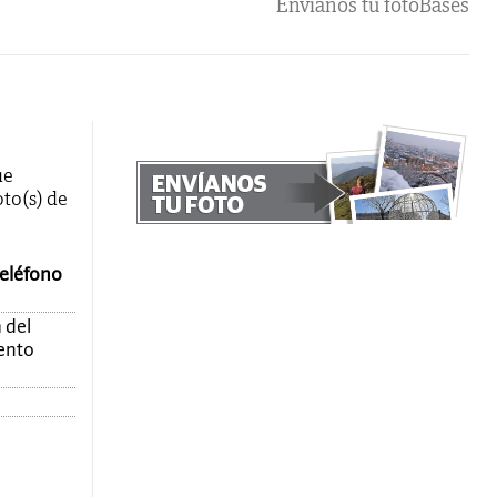
Envíanos tu foto
Bases
ue
oto(s) de
teléfono
 del
mento