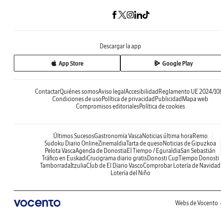
Descargar la app
App Store
Google Play
Contactar
Quiénes somos
Aviso legal
Accesibilidad
Reglamento UE 2024/10
Condiciones de uso
Política de privacidad
Publicidad
Mapa web
Compromisos editoriales
Política de cookies
Últimos Sucesos
Gastronomía Vasca
Noticias última hora
Remo
Sudoku Diario Online
Zinemaldia
Tarta de queso
Noticias de Gipuzkoa
Pelota Vasca
Agenda de Donostia
El Tiempo / Eguraldia
San Sebastián
Tráfico en Euskadi
Crucigrama diario gratis
Donosti Cup
Tiempo Donosti
Tamborrada
Itzulia
Club de El Diario Vasco
Comprobar Lotería de Navidad
Lotería del Niño
Webs de Vocento