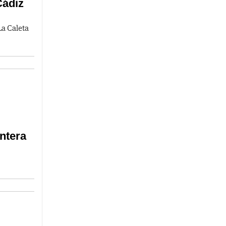
Cádiz
La Caleta
ontera