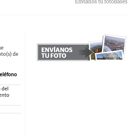
Envíanos tu foto
Bases
ue
oto(s) de
teléfono
 del
mento