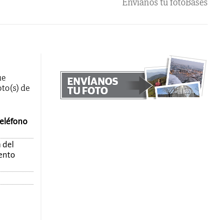
Envíanos tu foto
Bases
ue
oto(s) de
teléfono
 del
mento