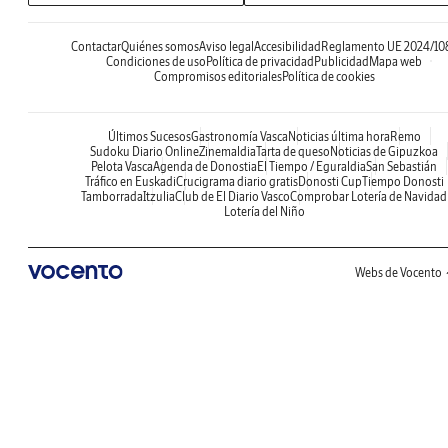
Contactar
Quiénes somos
Aviso legal
Accesibilidad
Reglamento UE 2024/10
Condiciones de uso
Política de privacidad
Publicidad
Mapa web
Compromisos editoriales
Política de cookies
Últimos Sucesos
Gastronomía Vasca
Noticias última hora
Remo
Sudoku Diario Online
Zinemaldia
Tarta de queso
Noticias de Gipuzkoa
Pelota Vasca
Agenda de Donostia
El Tiempo / Eguraldia
San Sebastián
Tráfico en Euskadi
Crucigrama diario gratis
Donosti Cup
Tiempo Donosti
Tamborrada
Itzulia
Club de El Diario Vasco
Comprobar Lotería de Navidad
Lotería del Niño
Webs de Vocento