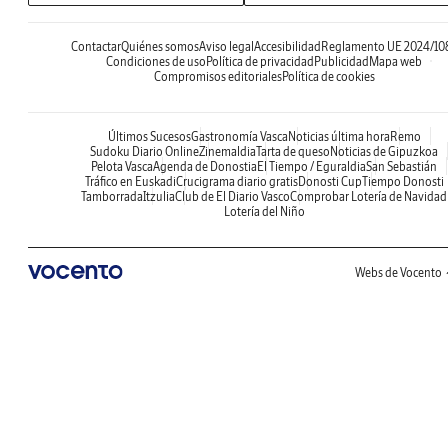
Contactar
Quiénes somos
Aviso legal
Accesibilidad
Reglamento UE 2024/10
Condiciones de uso
Política de privacidad
Publicidad
Mapa web
Compromisos editoriales
Política de cookies
Últimos Sucesos
Gastronomía Vasca
Noticias última hora
Remo
Sudoku Diario Online
Zinemaldia
Tarta de queso
Noticias de Gipuzkoa
Pelota Vasca
Agenda de Donostia
El Tiempo / Eguraldia
San Sebastián
Tráfico en Euskadi
Crucigrama diario gratis
Donosti Cup
Tiempo Donosti
Tamborrada
Itzulia
Club de El Diario Vasco
Comprobar Lotería de Navidad
Lotería del Niño
Webs de Vocento