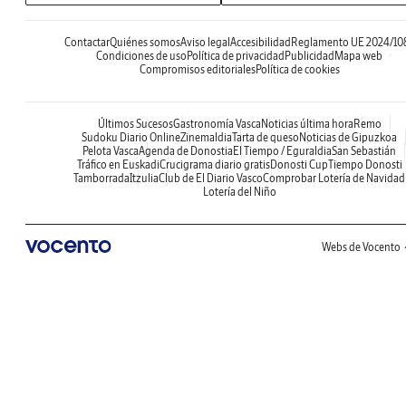
Contactar
Quiénes somos
Aviso legal
Accesibilidad
Reglamento UE 2024/10
Condiciones de uso
Política de privacidad
Publicidad
Mapa web
Compromisos editoriales
Política de cookies
Últimos Sucesos
Gastronomía Vasca
Noticias última hora
Remo
Sudoku Diario Online
Zinemaldia
Tarta de queso
Noticias de Gipuzkoa
Pelota Vasca
Agenda de Donostia
El Tiempo / Eguraldia
San Sebastián
Tráfico en Euskadi
Crucigrama diario gratis
Donosti Cup
Tiempo Donosti
Tamborrada
Itzulia
Club de El Diario Vasco
Comprobar Lotería de Navidad
Lotería del Niño
Webs de Vocento