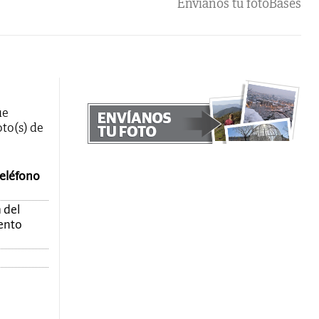
Envíanos tu foto
Bases
ue
oto(s) de
teléfono
 del
mento