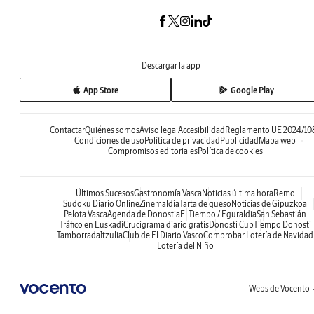
Descargar la app
App Store
Google Play
Contactar
Quiénes somos
Aviso legal
Accesibilidad
Reglamento UE 2024/10
Condiciones de uso
Política de privacidad
Publicidad
Mapa web
Compromisos editoriales
Política de cookies
Últimos Sucesos
Gastronomía Vasca
Noticias última hora
Remo
Sudoku Diario Online
Zinemaldia
Tarta de queso
Noticias de Gipuzkoa
Pelota Vasca
Agenda de Donostia
El Tiempo / Eguraldia
San Sebastián
Tráfico en Euskadi
Crucigrama diario gratis
Donosti Cup
Tiempo Donosti
Tamborrada
Itzulia
Club de El Diario Vasco
Comprobar Lotería de Navidad
Lotería del Niño
Webs de Vocento