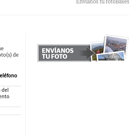
Envíanos tu foto
Bases
ue
oto(s) de
teléfono
 del
mento