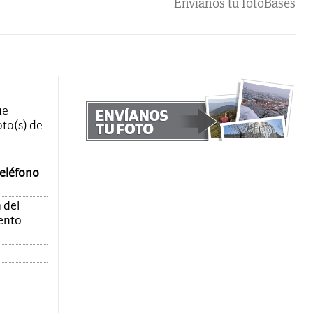
Envíanos tu foto
Bases
ue
oto(s) de
teléfono
 del
mento