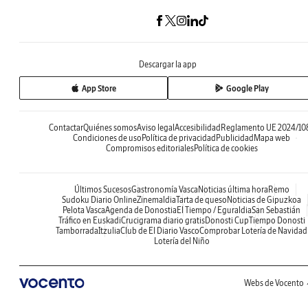
Descargar la app
App Store
Google Play
Contactar
Quiénes somos
Aviso legal
Accesibilidad
Reglamento UE 2024/10
Condiciones de uso
Política de privacidad
Publicidad
Mapa web
Compromisos editoriales
Política de cookies
Últimos Sucesos
Gastronomía Vasca
Noticias última hora
Remo
Sudoku Diario Online
Zinemaldia
Tarta de queso
Noticias de Gipuzkoa
Pelota Vasca
Agenda de Donostia
El Tiempo / Eguraldia
San Sebastián
Tráfico en Euskadi
Crucigrama diario gratis
Donosti Cup
Tiempo Donosti
Tamborrada
Itzulia
Club de El Diario Vasco
Comprobar Lotería de Navidad
Lotería del Niño
Webs de Vocento