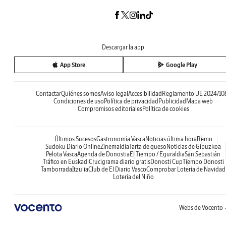
Descargar la app
App Store
Google Play
Contactar
Quiénes somos
Aviso legal
Accesibilidad
Reglamento UE 2024/10
Condiciones de uso
Política de privacidad
Publicidad
Mapa web
Compromisos editoriales
Política de cookies
Últimos Sucesos
Gastronomía Vasca
Noticias última hora
Remo
Sudoku Diario Online
Zinemaldia
Tarta de queso
Noticias de Gipuzkoa
Pelota Vasca
Agenda de Donostia
El Tiempo / Eguraldia
San Sebastián
Tráfico en Euskadi
Crucigrama diario gratis
Donosti Cup
Tiempo Donosti
Tamborrada
Itzulia
Club de El Diario Vasco
Comprobar Lotería de Navidad
Lotería del Niño
Webs de Vocento