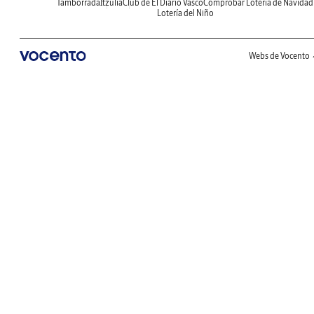
Tamborrada
Itzulia
Club de El Diario Vasco
Comprobar Lotería de Navidad
Lotería del Niño
Webs de Vocento