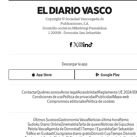
Copyright © Sociedad Vascongada de
Publicaciones, S.A.
Domicilio social en Mikeletegi Pasealekua
1. 20009 - Donostia-San Sebastián
Descargar la app
App Store
Google Play
Contactar
Quiénes somos
Aviso legal
Accesibilidad
Reglamento UE 2024/10
Condiciones de uso
Política de privacidad
Publicidad
Mapa web
Compromisos editoriales
Política de cookies
Últimos Sucesos
Gastronomía Vasca
Noticias última hora
Remo
Sudoku Diario Online
Zinemaldia
Tarta de queso
Noticias de Gipuzkoa
Pelota Vasca
Agenda de Donostia
El Tiempo / Eguraldia
San Sebastián
Tráfico en Euskadi
Crucigrama diario gratis
Donosti Cup
Tiempo Donosti