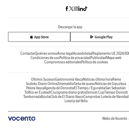
Descargar la app
App Store
Google Play
Contactar
Quiénes somos
Aviso legal
Accesibilidad
Reglamento UE 2024/10
Condiciones de uso
Política de privacidad
Publicidad
Mapa web
Compromisos editoriales
Política de cookies
Últimos Sucesos
Gastronomía Vasca
Noticias última hora
Remo
Sudoku Diario Online
Zinemaldia
Tarta de queso
Noticias de Gipuzkoa
Pelota Vasca
Agenda de Donostia
El Tiempo / Eguraldia
San Sebastián
Tráfico en Euskadi
Crucigrama diario gratis
Donosti Cup
Tiempo Donosti
Tamborrada
Itzulia
Club de El Diario Vasco
Comprobar Lotería de Navidad
Lotería del Niño
Webs de Vocento