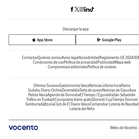
Descargar la app
App Store
Google Play
Contactar
Quiénes somos
Aviso legal
Accesibilidad
Reglamento UE 2024/10
Condiciones de uso
Política de privacidad
Publicidad
Mapa web
Compromisos editoriales
Política de cookies
Últimos Sucesos
Gastronomía Vasca
Noticias última hora
Remo
Sudoku Diario Online
Zinemaldia
Tarta de queso
Noticias de Gipuzkoa
Pelota Vasca
Agenda de Donostia
El Tiempo / Eguraldia
San Sebastián
Tráfico en Euskadi
Crucigrama diario gratis
Donosti Cup
Tiempo Donosti
Tamborrada
Itzulia
Club de El Diario Vasco
Comprobar Lotería de Navidad
Lotería del Niño
Webs de Vocento