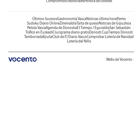
Compromisos editoriales
Política de cookies
Últimos Sucesos
Gastronomía Vasca
Noticias última hora
Remo
Sudoku Diario Online
Zinemaldia
Tarta de queso
Noticias de Gipuzkoa
Pelota Vasca
Agenda de Donostia
El Tiempo / Eguraldia
San Sebastián
Tráfico en Euskadi
Crucigrama diario gratis
Donosti Cup
Tiempo Donosti
Tamborrada
Itzulia
Club de El Diario Vasco
Comprobar Lotería de Navidad
Lotería del Niño
Webs de Vocento