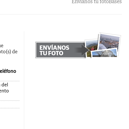
Envíanos tu foto
Bases
ue
oto(s) de
teléfono
 del
mento