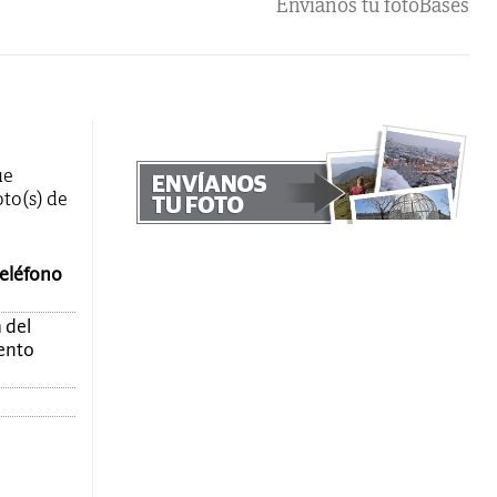
Envíanos tu foto
Bases
ue
oto(s) de
teléfono
 del
mento